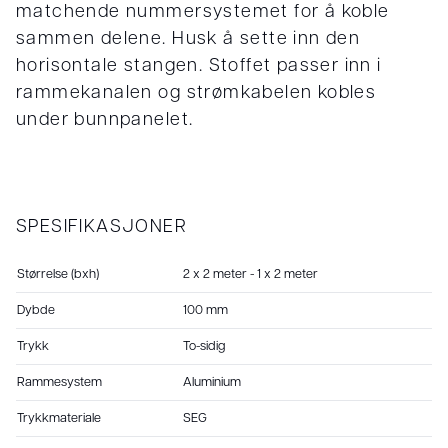
matchende nummersystemet for å koble
sammen delene. Husk å sette inn den
horisontale stangen. Stoffet passer inn i
rammekanalen og strømkabelen kobles
under bunnpanelet.
SPESIFIKASJONER
Størrelse (bxh)
2 x 2 meter - 1 x 2 meter
Dybde
100 mm
Trykk
To-sidig
Rammesystem
Aluminium
Trykkmateriale
SEG