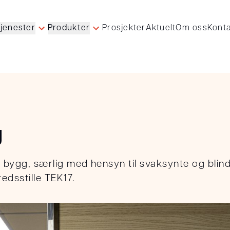
Prosjekter
Aktuelt
Om oss
Konta
jenester
Produkter
g
i bygg, særlig med hensyn til svaksynte og blinde
redsstille TEK17.