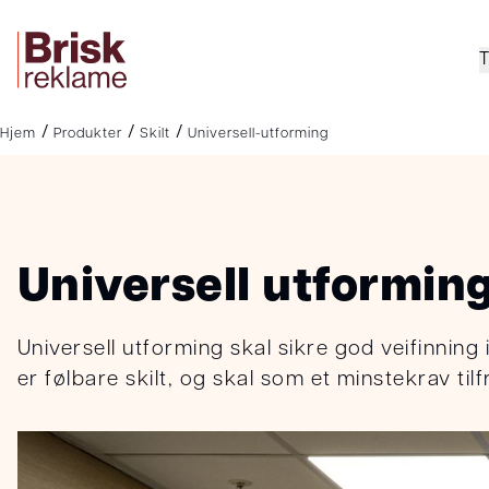
T
Se alle tjenester
Se alle produkter
/
/
/
Hjem
Produkter
Skilt
Universell-utforming
Universell utformin
Universell utforming skal sikre god veifinning 
er følbare skilt, og skal som et minstekrav tilf