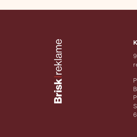
K
9
r
P
B
P
S
6